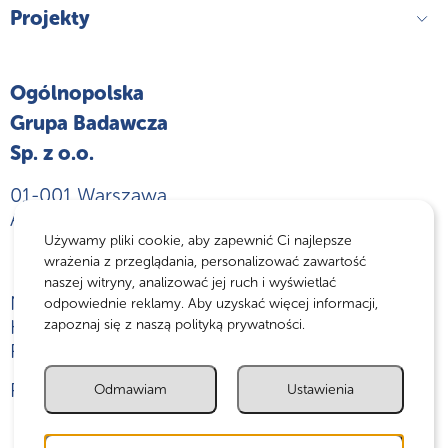
Projekty
Ogólnopolska
Grupa Badawcza
Sp. z o.o.
01-001 Warszawa
Aleja Jana Pawła II 43A / 37B
Używamy pliki cookie, aby zapewnić Ci najlepsze
wrażenia z przeglądania, personalizować zawartość
naszej witryny, analizować jej ruch i wyświetlać
NIP: 5242882294
odpowiednie reklamy. Aby uzyskać więcej informacji,
KRS: 0000774372
zapoznaj się z naszą polityką prywatności.
REGON: 382733896
Polityka prywatności
Odmawiam
Ustawienia