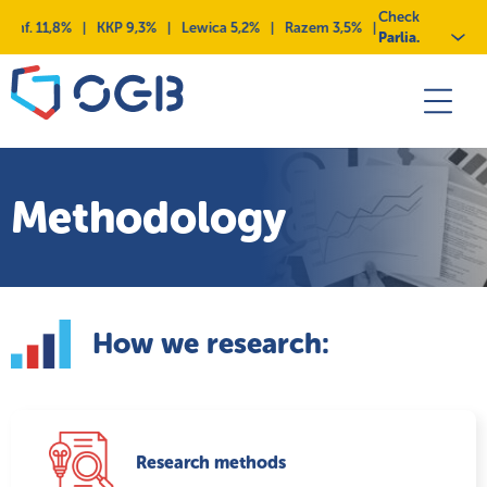
Skip
Przejdź
Przejdź
Przejdź
Check
onf. 11,8%
|
KKP 9,3%
|
Lewica 5,2%
|
Razem 3,5%
|
PSL 2,4%
|
PL2
to
do
do
do
Parlia.
content
menu
deklaracji
kontaktu
dostępności
Methodology
How we research:
Research methods